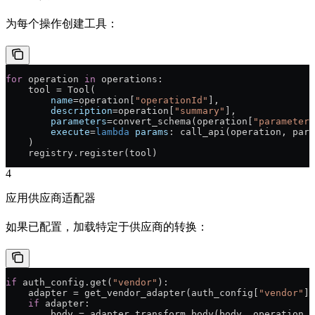
为每个操作创建工具：
for
 operation 
in
 operations:
    tool = Tool(
        name
=operation[
"operationId"
],
        description
=operation[
"summary"
],
        parameters
=convert_schema(operation[
"parameters
        execute
=
lambda
 params
: call_api(operation, para
    )
    registry.register(tool)
4
应用供应商适配器
如果已配置，加载特定于供应商的转换：
if
 auth_config.get(
"vendor"
):
    adapter = get_vendor_adapter(auth_config[
"vendor"
])
    if
 adapter:
        body = adapter.transform_body(body, operation_i