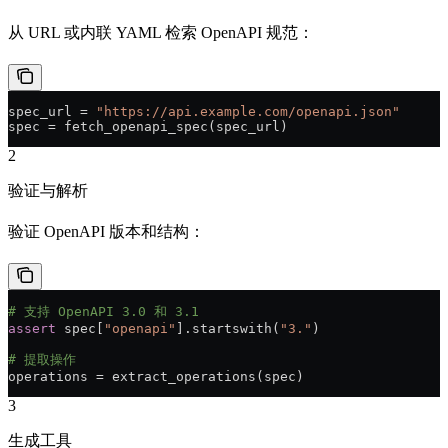
从 URL 或内联 YAML 检索 OpenAPI 规范：
spec_url = 
"https://api.example.com/openapi.json"
spec = fetch_openapi_spec(spec_url)
2
验证与解析
验证 OpenAPI 版本和结构：
# 支持 OpenAPI 3.0 和 3.1
assert
 spec[
"openapi"
].startswith(
"3."
)
# 提取操作
operations = extract_operations(spec)
3
生成工具