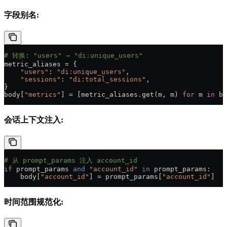
字段别名:
# 转换: "users" → "di:unique_users"
metric_aliases = {
    "users"
: 
"di:unique_users"
,
    "sessions"
: 
"di:total_sessions"
,
}
body[
"metrics"
] = [metric_aliases.get(m, m) 
for
 m 
in
 bo
会话上下文注入:
# 从 prompt_params 注入 account_id
if
 prompt_params 
and
 "account_id"
 in
 prompt_params:
    body[
"account_id"
] = prompt_params[
"account_id"
]
时间范围规范化: