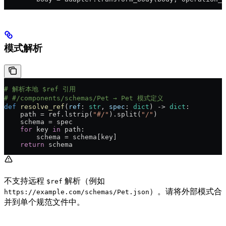
模式解析
# 解析本地 $ref 引用
# #/components/schemas/Pet → Pet 模式定义
def
 resolve_ref
(
ref
: 
str
, 
spec
: 
dict
) -> 
dict
:
    path = ref.lstrip(
"#/"
).split(
"/"
)
    schema = spec
    for
 key 
in
 path:
        schema = schema[key]
    return
 schema
不支持远程
解析（例如
$ref
）。请将外部模式合
https://example.com/schemas/Pet.json
并到单个规范文件中。