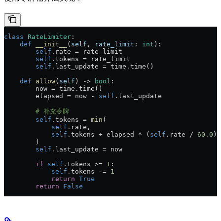
class
 RateLimiter
:
    def
 __init__
(
self
, 
rate_limit
: 
int
):
        self
.rate = rate_limit
        self
.tokens = rate_limit
        self
.last_update = time.time()
    def
 allow
(
self
) -> 
bool
:
        now = time.time()
        elapsed = now - 
self
.last_update
        # 补充令牌
        self
.tokens = 
min
(
            self
.rate,
            self
.tokens + elapsed * (
self
.rate / 
60.0
)
        )
        self
.last_update = now
        if
 self
.tokens >= 
1
:
            self
.tokens -= 
1
            return
 True
        return
 False