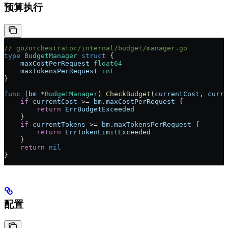
预算执行
// go/orchestrator/internal/budget/manager.go
type
 BudgetManager
 struct
 {
    maxCostPerRequest
 float64
    maxTokensPerRequest
 int
}
func
 (
bm 
*
BudgetManager
) 
CheckBudget
(
currentCost
, 
curre
    if
 currentCost
 >= 
bm
.
maxCostPerRequest
 {
        return
 ErrBudgetExceeded
    }
    if
 currentTokens
 >= 
bm
.
maxTokensPerRequest
 {
        return
 ErrTokenLimitExceeded
    }
    return
 nil
}
配置