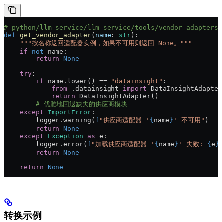
# python/llm-service/llm_service/tools/vendor_adapters/
def
 get_vendor_adapter
(
name
: 
str
):
    """按名称返回适配器实例，如果不可用则返回 None。"""
    if
 not
 name:
        return
 None
    try
:
        if
 name.lower() == 
"datainsight"
:
            from
 .datainsight 
import
 DataInsightAdapter
            return
 DataInsightAdapter()
        # 优雅地回退缺失的供应商模块
    except
 ImportError
:
        logger.warning(
f
"供应商适配器 '
{
name
}
' 不可用"
)
        return
 None
    except
 Exception
 as
 e:
        logger.error(
f
"加载供应商适配器 '
{
name
}
' 失败: 
{
e
}
        return
 None
    return
 None
转换示例