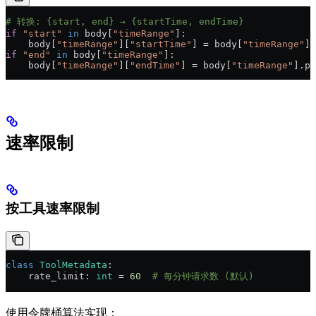
# 转换: {start, end} → {startTime, endTime}
if
 "start"
 in
 body[
"timeRange"
]:
    body[
"timeRange"
][
"startTime"
] = body[
"timeRange"
].
if
 "end"
 in
 body[
"timeRange"
]:
    body[
"timeRange"
][
"endTime"
] = body[
"timeRange"
].po
速率限制
按工具速率限制
class
 ToolMetadata
:
    rate_limit: 
int
 = 
60
  # 每分钟请求数 (默认)
使用令牌桶算法实现：