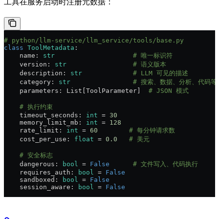
工具在服务启动时注册元数据：
# python/llm-service/llm_service/tools/base.py
class
 ToolMetadata
:
    name: 
str
                    # 唯一标识符
    version: 
str
                 # 语义版本
    description: 
str
             # LLM 可见的描述
    category: 
str
                # 搜索、数据、分析、代码等
    parameters: List[ToolParameter]  
# JSON 模式
    # 执行约束
    timeout_seconds: 
int
 = 
30
    memory_limit_mb: 
int
 = 
128
    rate_limit: 
int
 = 
60
        # 每分钟请求数
    cost_per_use: 
float
 = 
0.0
   # 美元
    # 安全标志
    dangerous: 
bool
 = 
False
      # 文件写入、代码执行
    requires_auth: 
bool
 = 
False
    sandboxed: 
bool
 = 
False
    session_aware: 
bool
 = 
False