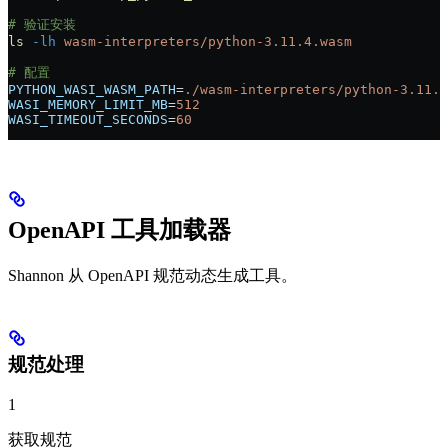
# 验证安装
ls
 -lh
 wasm-interpreters/python-3.11.4.wasm
# 配置
PYTHON_WASI_WASM_PATH
=
./wasm-interpreters/python-3.11.4
WASI_MEMORY_LIMIT_MB
=
512
WASI_TIMEOUT_SECONDS
=
60
OpenAPI 工具加载器
Shannon 从 OpenAPI 规范动态生成工具。
规范处理
1
获取规范