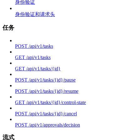
身份验证
身份验证和请求头
任务
POST /api/v1/tasks
GET /api/v1/tasks
GET /api/v1/tasks/{id}
POST /api/v1/tasks/{id}/pause
POST /api/v1/tasks/{id}/resume
GET /api/v1/tasks/{id}/control-state
POST /api/v1/tasks/{id}/cancel
POST /api/v1/approvals/decision
流式