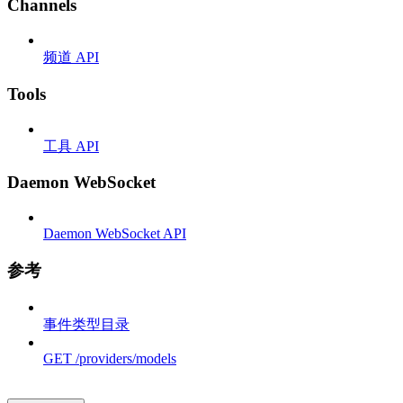
Channels
频道 API
Tools
工具 API
Daemon WebSocket
Daemon WebSocket API
参考
事件类型目录
GET /providers/models