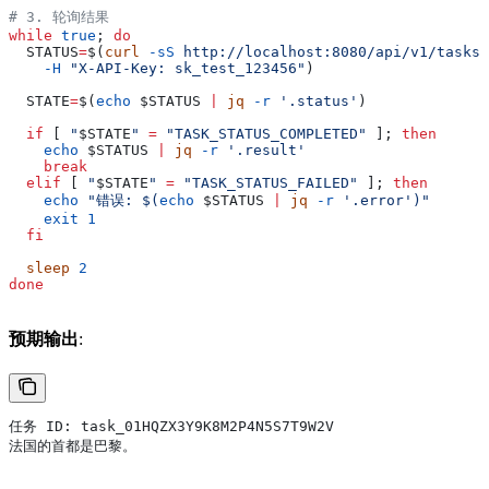
# 3. 轮询结果
while
 true
; 
do
  STATUS
=
$(
curl
 -sS
 http://localhost:8080/api/v1/tasks/
    -H
 "X-API-Key: sk_test_123456"
)
  STATE
=
$(
echo
 $STATUS
 |
 jq
 -r
 '.status'
)
  if
 [ 
"
$STATE
"
 =
 "TASK_STATUS_COMPLETED"
 ]; 
then
    echo
 $STATUS
 |
 jq
 -r
 '.result'
    break
  elif
 [ 
"
$STATE
"
 =
 "TASK_STATUS_FAILED"
 ]; 
then
    echo
 "错误: $(
echo
 $STATUS
 |
 jq
 -r
 '.error')"
    exit
 1
  fi
  sleep
 2
done
预期输出
:
任务 ID: task_01HQZX3Y9K8M2P4N5S7T9W2V
法国的首都是巴黎。