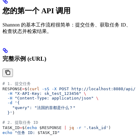
您的第一个 API 调用
Shannon 的基本工作流程很简单：提交任务、获取任务 ID、
检查状态并检索结果。
完整示例 (cURL)
# 1. 提交任务
RESPONSE
=
$(
curl
 -sS
 -X
 POST
 http://localhost:8080/api/v
  -H
 "X-API-Key: sk_test_123456"
 \
  -H
 "Content-Type: application/json"
 \
  -d
 '{
    "query": "法国的首都是什么？"
  }'
)
# 2. 提取任务 ID
TASK_ID
=
$(
echo
 $RESPONSE
 |
 jq
 -r
 '.task_id'
)
echo
 "任务 ID: 
$TASK_ID
"