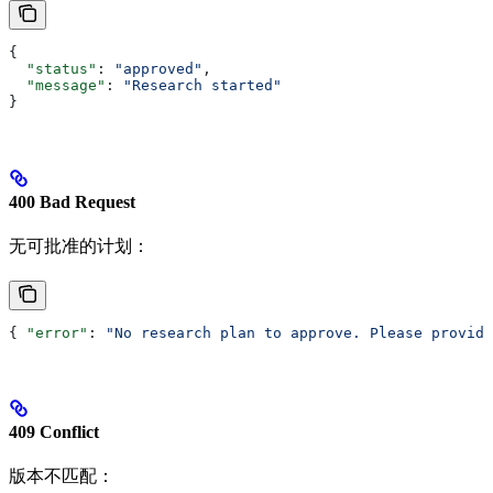
{
  "status"
: 
"approved"
,
  "message"
: 
"Research started"
}
400 Bad Request
无可批准的计划：
{ 
"error"
: 
"No research plan to approve. Please provide
409 Conflict
版本不匹配：