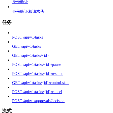
身份验证
身份验证和请求头
任务
POST /api/v1/tasks
GET /api/v1/tasks
GET /api/v1/tasks/{id}
POST /api/v1/tasks/{id}/pause
POST /api/v1/tasks/{id}/resume
GET /api/v1/tasks/{id}/control-state
POST /api/v1/tasks/{id}/cancel
POST /api/v1/approvals/decision
流式