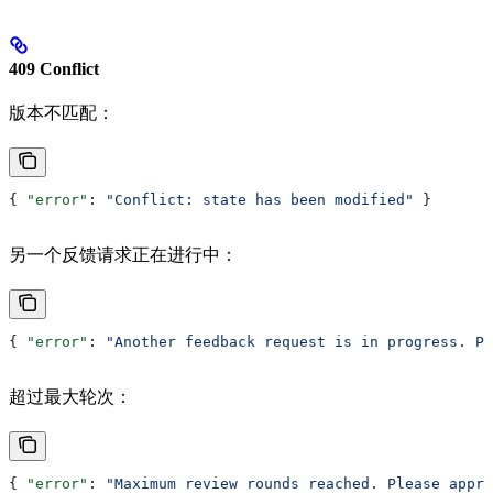
409 Conflict
版本不匹配：
{ 
"error"
: 
"Conflict: state has been modified"
 }
另一个反馈请求正在进行中：
{ 
"error"
: 
"Another feedback request is in progress. Pl
超过最大轮次：
{ 
"error"
: 
"Maximum review rounds reached. Please appro