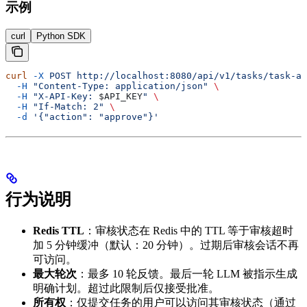
示例
curl
Python SDK
curl
 -X
 POST
 http://localhost:8080/api/v1/tasks/task-ab
  -H
 "Content-Type: application/json"
 \
  -H
 "X-API-Key: 
$API_KEY
"
 \
  -H
 "If-Match: 2"
 \
  -d
 '{"action": "approve"}'
行为说明
Redis TTL
：审核状态在 Redis 中的 TTL 等于审核超时
加 5 分钟缓冲（默认：20 分钟）。过期后审核会话不再
可访问。
最大轮次
：最多 10 轮反馈。最后一轮 LLM 被指示生成
明确计划。超过此限制后仅接受批准。
所有权
：仅提交任务的用户可以访问其审核状态（通过