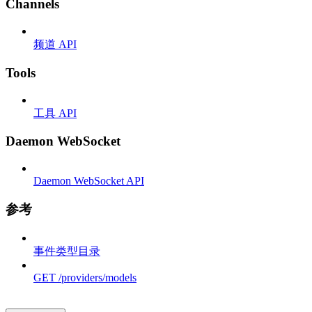
Channels
频道 API
Tools
工具 API
Daemon WebSocket
Daemon WebSocket API
参考
事件类型目录
GET /providers/models