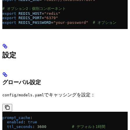
# オプション2：個別コンポーネント
export
 REDIS_HOST
=
"redis"
export
 REDIS_PORT
=
"6379"
export
 REDIS_PASSWORD
=
"your-password"
  # オプション
設定
グローバル設定
でキャッシングを設定：
config/models.yaml
prompt_cache
:
  enabled
: 
true
  ttl_seconds
: 
3600
           # デフォルト1時間