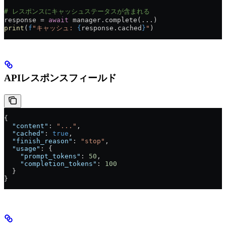
# レスポンスにキャッシュステータスが含まれる
response = 
await
 manager.complete(...)
print
(
f
"キャッシュ: 
{
response.cached
}
"
)
APIレスポンスフィールド
{
  "content"
: 
"..."
,
  "cached"
: 
true
,
  "finish_reason"
: 
"stop"
,
  "usage"
: {
    "prompt_tokens"
: 
50
,
    "completion_tokens"
: 
100
  }
}