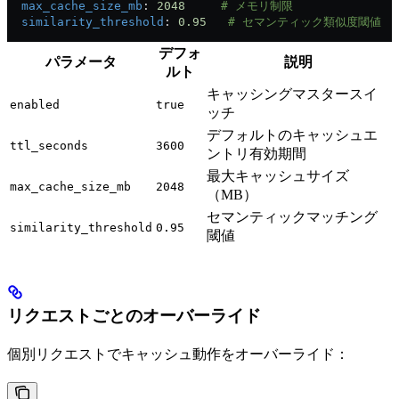
  max_cache_size_mb
: 
2048
     # メモリ制限
  similarity_threshold
: 
0.95
   # セマンティック類似度閾値
デフォ
パラメータ
説明
ルト
キャッシングマスタースイ
enabled
true
ッチ
デフォルトのキャッシュエ
ttl_seconds
3600
ントリ有効期間
最大キャッシュサイズ
max_cache_size_mb
2048
（MB）
セマンティックマッチング
similarity_threshold
0.95
閾値
リクエストごとのオーバーライド
個別リクエストでキャッシュ動作をオーバーライド：