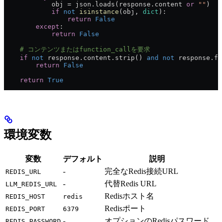
            obj = json.loads(response.content 
or
 ""
)
            if
 not
 isinstance
(obj, 
dict
):
                return
 False
        except
:
            return
 False
    # コンテンツまたはfunction_callを要求
    if
 not
 response.content.strip() 
and
 not
 response.fu
        return
 False
    return
 True
環境変数
変数
デフォルト
説明
-
完全なRedis接続URL
REDIS_URL
-
代替Redis URL
LLM_REDIS_URL
Redisホスト名
REDIS_HOST
redis
Redisポート
REDIS_PORT
6379
-
オプションのRedisパスワード
REDIS_PASSWORD