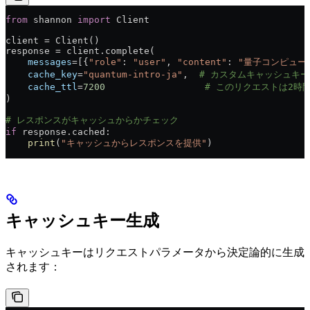
from
 shannon 
import
 Client
client = Client()
response = client.complete(
    messages
=[{
"role"
: 
"user"
, 
"content"
: 
"量子コンピュー
    cache_key
=
"quantum-intro-ja"
,  
# カスタムキャッシュキー
    cache_ttl
=
7200
                  # このリクエストは2時
)
# レスポンスがキャッシュからかチェック
if
 response.cached:
    print
(
"キャッシュからレスポンスを提供"
)
キャッシュキー生成
キャッシュキーはリクエストパラメータから決定論的に生成
されます：