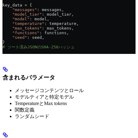
key_data = {
    "messages"
: messages,
    "model_tier"
: model_tier,
    "model"
: model,
    "temperature"
: temperature,
    "max_tokens"
: max_tokens,
    "functions"
: functions,
    "seed"
: seed,
}
# ソート済みJSONのSHA-256ハッシュ
含まれるパラメータ
メッセージコンテンツとロール
モデルティアと特定モデル
TemperatureとMax tokens
関数定義
ランダムシード