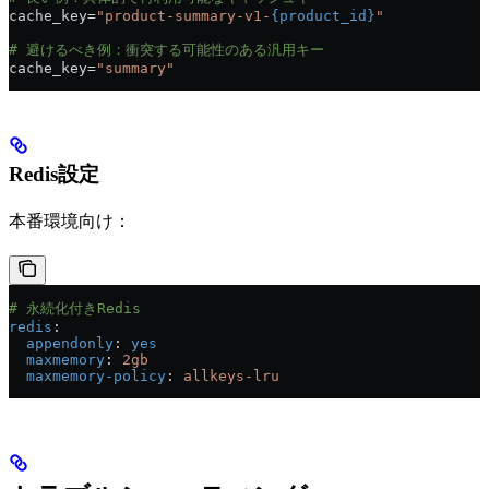
cache_key=
"product-summary-v1-
{product_id}
"
# 避けるべき例：衝突する可能性のある汎用キー
cache_key=
"summary"
Redis設定
本番環境向け：
# 永続化付きRedis
redis
:
  appendonly
: 
yes
  maxmemory
: 
2gb
  maxmemory-policy
: 
allkeys-lru