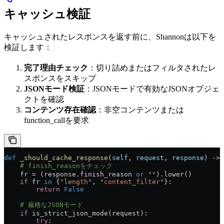
キャッシュ検証
キャッシュされたレスポンスを返す前に、Shannonは以下を
検証します：
完了理由チェック
：切り詰めまたはフィルタされたレ
スポンスをスキップ
JSONモード検証
：JSONモードで有効なJSONオブジェ
クトを確認
コンテンツ存在確認
：非空コンテンツまたは
function_callを要求
def
 _should_cache_response
(
self
, 
request
, 
response
) -> 
    # finish_reasonをチェック
    fr = (response.finish_reason 
or
 ""
).lower()
    if
 fr 
in
 {
"length"
, 
"content_filter"
}:
        return
 False
    # 厳格なJSONモード
    if
 is_strict_json_mode(request):
        try
: