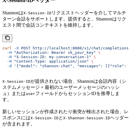
X-Session-IDヘッダー
Shannonは
リクエストヘッダーを介してマルチ
X-Session-ID
ターン会話をサポートします。提供すると、Shannonはリク
エスト間で会話コンテキストを維持します。
curl
 -X
 POST
 http://localhost:8080/v1/chat/completions
 
  -H
 "Authorization: Bearer sk_your_key"
 \
  -H
 "X-Session-ID: my-conversation-1"
 \
  -H
 "Content-Type: application/json"
 \
  -d
 '{"model": "shannon-chat", "messages": [{"role":
が提供されない場合、Shannonは会話内容（シ
X-Session-ID
ステムメッセージ + 最初のユーザーメッセージのハッシ
ュ）または
フィールドからセッションIDを推導しま
user
す。
新しいセッションが作成されたり衝突が検出された場合、レ
スポンスには
と
ヘッダー
X-Session-ID
X-Shannon-Session-ID
が含まれます。