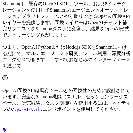
Shannonは、既存のOpenAI SDK、ツール、およびインテグ
レーションを使用してShannonのエージェントオーケストレ
ーションプラットフォームとやり取りできるOpenAI互換API
レイヤーを提供します。互換レイヤーはOpenAIチャット補
完リクエストをShannonタスクに変換し、結果をOpenAI形式
でストリーミング返却します。
つまり、OpenAI PythonまたはNode.js SDKをShannonに向け
るだけで、マルチエージェント研究、ツール利用、深度分析
にアクセスできます——すべておなじみのインターフェース
を通じて。
OpenAI互換APIは既存ツールとの互換性のために設計されて
います。完全なShannon機能（スキル、セッションワークス
ペース、研究戦略、タスク制御）を使用するには、ネイティ
ブの
エンドポイントを使用してください。
/api/v1/tasks