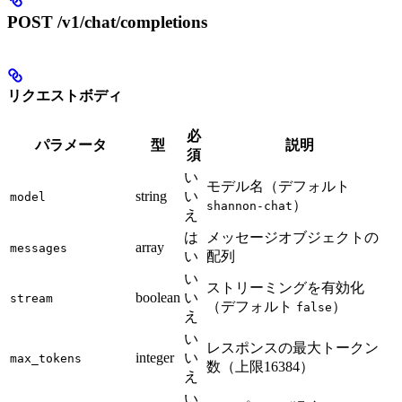
POST /v1/chat/completions
リクエストボディ
必
パラメータ
型
説明
須
い
モデル名（デフォルト
string
い
model
）
shannon-chat
え
は
メッセージオブジェクトの
array
messages
い
配列
い
ストリーミングを有効化
boolean
い
stream
（デフォルト
）
false
え
い
レスポンスの最大トークン
integer
い
max_tokens
数（上限16384）
え
い