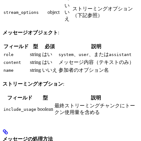
い
ストリーミングオプション
object
い
stream_options
（下記参照）
え
メッセージオブジェクト
:
フィールド
型
必須
説明
string
はい
、
、または
role
system
user
assistant
string
はい
メッセージ内容（テキストのみ）
content
string
いいえ
参加者のオプション名
name
ストリーミングオプション
:
フィールド
型
説明
最終ストリーミングチャンクにトー
boolean
include_usage
クン使用量を含める
メッセージの処理方法