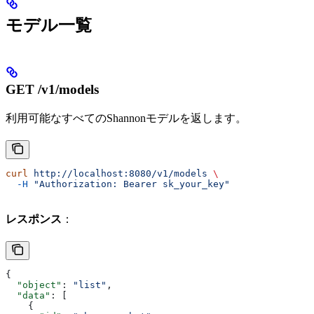
モデル一覧
GET /v1/models
利用可能なすべてのShannonモデルを返します。
curl
 http://localhost:8080/v1/models
 \
  -H
 "Authorization: Bearer sk_your_key"
レスポンス
：
{
  "object"
: 
"list"
,
  "data"
: [
    {