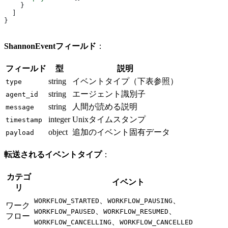
    }
  ]
}
ShannonEventフィールド
：
フィールド
型
説明
string
イベントタイプ（下表参照）
type
string
エージェント識別子
agent_id
string
人間が読める説明
message
integer
Unixタイムスタンプ
timestamp
object
追加のイベント固有データ
payload
転送されるイベントタイプ
：
カテゴ
イベント
リ
、
、
WORKFLOW_STARTED
WORKFLOW_PAUSING
ワーク
、
、
WORKFLOW_PAUSED
WORKFLOW_RESUMED
フロー
、
WORKFLOW_CANCELLING
WORKFLOW_CANCELLED