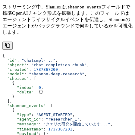
ストリーミング中、Shannonは
フィールドで
shannon_events
標準OpenAIチャンク形式を拡張します。このフィールドは
エージェントライフサイクルイベントを伝達し、Shannonの
エージェントがバックグラウンドで何をしているかを可視化
します。
{
  "id"
: 
"chatcmpl-..."
,
  "object"
: 
"chat.completion.chunk"
,
  "created"
: 
1737367200
,
  "model"
: 
"shannon-deep-research"
,
  "choices"
: [
    {
      "index"
: 
0
,
      "delta"
: {}
    }
  ],
  "shannon_events"
: [
    {
      "type"
: 
"AGENT_STARTED"
,
      "agent_id"
: 
"researcher_1"
,
      "message"
: 
"クエリの研究を開始しています..."
,
      "timestamp"
: 
1737367201
,
      "payload"
: {}