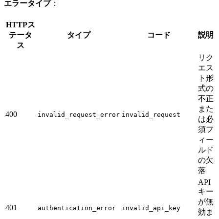
エラータイプ
：
HTTPス
テータ
タイプ
コード
説明
ス
リク
エス
ト形
式の
不正
また
400
invalid_request_error
invalid_request
は必
須フ
ィー
ルド
の欠
落
API
キー
が無
401
authentication_error
invalid_api_key
効ま