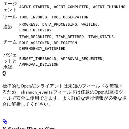
エージ
、
、
AGENT_STARTED
AGENT_COMPLETED
AGENT_THINKING
ェント
ツール
、
TOOL_INVOKED
TOOL_OBSERVATION
、
、
、
PROGRESS
DATA_PROCESSING
WAITING
進捗
ERROR_RECOVERY
、
、
、
TEAM_RECRUITED
TEAM_RETIRED
TEAM_STATUS
チーム
、
、
ROLE_ASSIGNED
DELEGATION
DEPENDENCY_SATISFIED
バジェ
、
、
BUDGET_THRESHOLD
APPROVAL_REQUESTED
ットと
APPROVAL_DECISION
承認
標準的なOpenAIクライアントは未知のフィールドを無視す
るため、
フィールドは任意のOpenAI互換ツ
shannon_events
ールで安全に使用できます。より詳細な進捗情報が必要な場
合に解析してください。