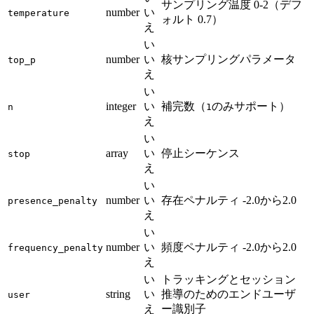
サンプリング温度 0-2（デフ
number
い
temperature
ォルト 0.7）
え
い
number
い
核サンプリングパラメータ
top_p
え
い
integer
い
補完数（
のみサポート）
n
1
え
い
array
い
停止シーケンス
stop
え
い
number
い
存在ペナルティ -2.0から2.0
presence_penalty
え
い
number
い
頻度ペナルティ -2.0から2.0
frequency_penalty
え
い
トラッキングとセッション
string
い
推導のためのエンドユーザ
user
え
ー識別子