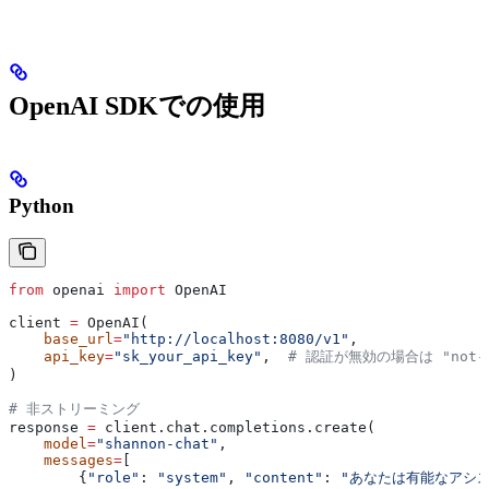
OpenAI SDKでの使用
Python
from
 openai 
import
 OpenAI
client 
=
 OpenAI(
    base_url
=
"http://localhost:8080/v1"
,
    api_key
=
"sk_your_api_key"
,  
# 認証が無効の場合は "not-n
)
# 非ストリーミング
response 
=
 client.chat.completions.create(
    model
=
"shannon-chat"
,
    messages
=
[
        {
"role"
: 
"system"
, 
"content"
: 
"あなたは有能なアシ