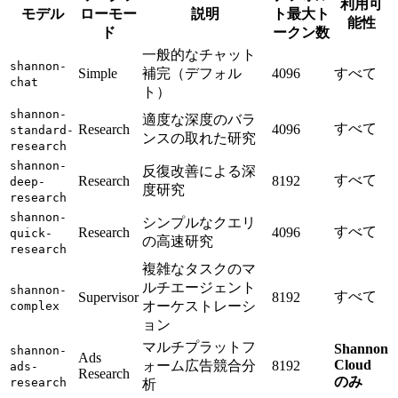
利用可
モデル
ローモー
説明
ト最大ト
能性
ド
ークン数
一般的なチャット
shannon-
Simple
補完（デフォル
4096
すべて
chat
ト）
shannon-
適度な深度のバラ
すべて
Research
4096
standard-
ンスの取れた研究
research
shannon-
反復改善による深
すべて
Research
8192
deep-
度研究
research
shannon-
シンプルなクエリ
すべて
Research
4096
quick-
の高速研究
research
複雑なタスクのマ
ルチエージェント
shannon-
すべて
Supervisor
8192
オーケストレーシ
complex
ョン
マルチプラットフ
Shannon
shannon-
Ads
Cloud
ォーム広告競合分
8192
ads-
Research
のみ
research
析