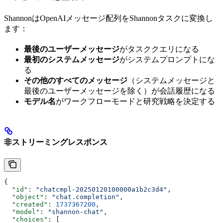
ShannonはOpenAIメッセージ配列をShannonタスクに変換し
ます：
最後のユーザーメッセージ
がタスククエリになる
最初のシステムメッセージ
がシステムプロンプトにな
る
その他のすべてのメッセージ
（システムメッセージと
最後のユーザーメッセージを除く）が会話履歴になる
モデル名
がワークフローモードと研究戦略を決定する
非ストリーミングレスポンス
{
  "id"
: 
"chatcmpl-20250120100000a1b2c3d4"
,
  "object"
: 
"chat.completion"
,
  "created"
: 
1737367200
,
  "model"
: 
"shannon-chat"
,
  "choices"
: [