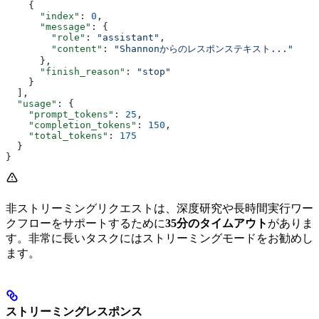
    {
      "index"
: 
0
,
      "message"
: {
        "role"
: 
"assistant"
,
        "content"
: 
"Shannonからのレスポンステキスト..."
      },
      "finish_reason"
: 
"stop"
    }
  ],
  "usage"
: {
    "prompt_tokens"
: 
25
,
    "completion_tokens"
: 
150
,
    "total_tokens"
: 
175
  }
}
非ストリーミングリクエストは、深度研究や長時間実行ワー
クフローをサポートするために
35分のタイムアウト
がありま
す。非常に長いタスクにはストリーミングモードをお勧めし
ます。
ストリーミングレスポンス