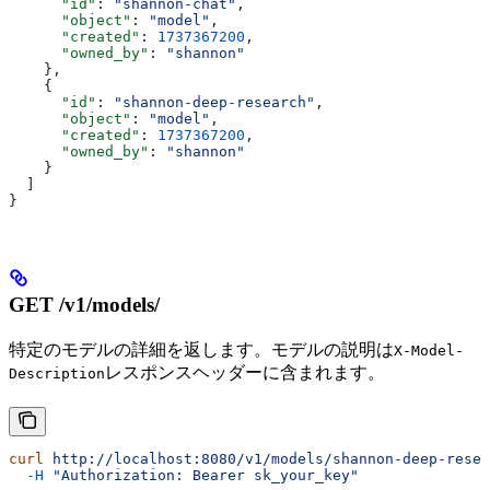
      "id"
: 
"shannon-chat"
,
      "object"
: 
"model"
,
      "created"
: 
1737367200
,
      "owned_by"
: 
"shannon"
    },
    {
      "id"
: 
"shannon-deep-research"
,
      "object"
: 
"model"
,
      "created"
: 
1737367200
,
      "owned_by"
: 
"shannon"
    }
  ]
}
GET /v1/models/
特定のモデルの詳細を返します。モデルの説明は
X-Model-
レスポンスヘッダーに含まれます。
Description
curl
 http://localhost:8080/v1/models/shannon-deep-resea
  -H
 "Authorization: Bearer sk_your_key"