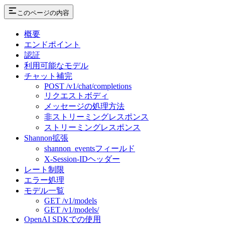
このページの内容
概要
エンドポイント
認証
利用可能なモデル
チャット補完
POST /v1/chat/completions
リクエストボディ
メッセージの処理方法
非ストリーミングレスポンス
ストリーミングレスポンス
Shannon拡張
shannon_eventsフィールド
X-Session-IDヘッダー
レート制限
エラー処理
モデル一覧
GET /v1/models
GET /v1/models/
OpenAI SDKでの使用