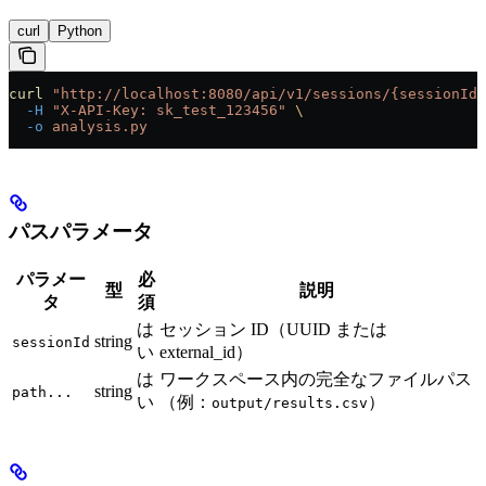
curl
Python
curl
 "http://localhost:8080/api/v1/sessions/{sessionId}
  -H
 "X-API-Key: sk_test_123456"
 \
  -o
 analysis.py
パスパラメータ
パラメー
必
型
説明
タ
須
は
セッション ID（UUID または
string
sessionId
い
external_id）
は
ワークスペース内の完全なファイルパス
string
path...
い
（例：
）
output/results.csv