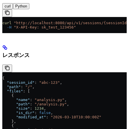
curl
Python
curl
 "http://localhost:8080/api/v1/sessions/{sessionId}
  -H
 "X-API-Key: sk_test_123456"
レスポンス
{
  "session_id"
: 
"abc-123"
,
  "path"
: 
"/"
,
  "files"
: [
    {
      "name"
: 
"analysis.py"
,
      "path"
: 
"/analysis.py"
,
      "size"
: 
1234
,
      "is_dir"
: 
false
,
      "modified_at"
: 
"2026-03-10T10:00:00Z"
    },
    {