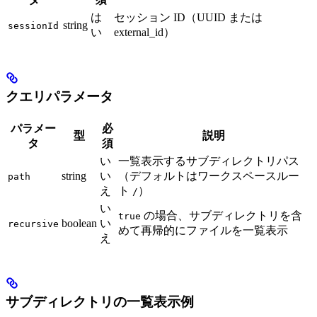
は
セッション ID（UUID または
string
sessionId
い
external_id）
クエリパラメータ
パラメー
必
型
説明
タ
須
い
一覧表示するサブディレクトリパス
string
い
（デフォルトはワークスペースルー
path
え
ト
）
/
い
の場合、サブディレクトリを含
true
boolean
い
recursive
めて再帰的にファイルを一覧表示
え
サブディレクトリの一覧表示例