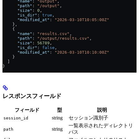
      "name"
: 
"output"
,
      "path"
: 
"/output"
,
      "size"
: 
0
,
      "is_dir"
: 
true
,
      "modified_at"
: 
"2026-03-10T10:05:00Z"
    },
    {
      "name"
: 
"results.csv"
,
      "path"
: 
"/output/results.csv"
,
      "size"
: 
56789
,
      "is_dir"
: 
false
,
      "modified_at"
: 
"2026-03-10T10:10:00Z"
    }
  ]
}
レスポンスフィールド
フィールド
型
説明
string
セッション識別子
session_id
一覧表示されたディレクトリ
string
path
パス