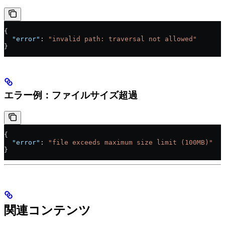
{
  "error"
: 
"invalid path: traversal not allowed"
}
エラー例：ファイルサイズ超過
{
  "error"
: 
"file exceeds maximum size limit (100MB)"
}
関連コンテンツ