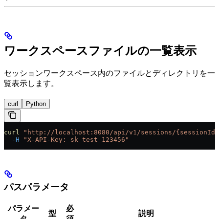
ワークスペースファイルの一覧表示
セッションワークスペース内のファイルとディレクトリを一
覧表示します。
curl
Python
curl
 "http://localhost:8080/api/v1/sessions/{sessionId}
  -H
 "X-API-Key: sk_test_123456"
パスパラメータ
パラメー
必
型
説明
タ
須