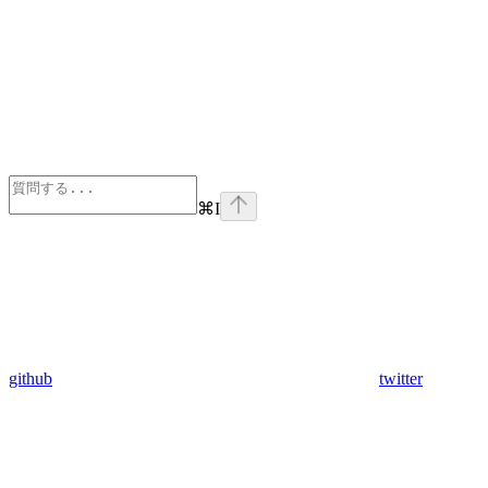
⌘
I
github
twitter