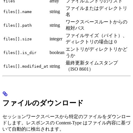
array
ファイルエントリのリスト
files
ファイルまたはディレクトリ
string
files[].name
名
ワークスペースルートからの
string
files[].path
相対パス
ファイルサイズ（バイト）、
integer
files[].size
ディレクトリの場合は 0
エントリがディレクトリかど
boolean
files[].is_dir
うか
最終更新タイムスタンプ
string
files[].modified_at
（ISO 8601）
ファイルのダウンロード
セッションワークスペースから特定のファイルをダウンロー
ドします。レスポンスの Content-Type はファイル内容に基づ
いて自動的に検出されます。